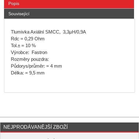
Popis
Související
Tlumivka Axiální SMCC, 3,3µH/0,9A
Rdc = 0,29 Ohm
Tol.± = 10 %
Výrobce: Fastron
Rozměry pouzdra:
Půdorys/průměr: = 4 mm
Délka: = 9,5 mm
NEJPRODÁVANĚJŠÍ ZBOŽÍ