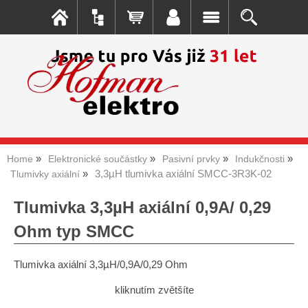
Home
Elektronické součástky
Pasivní prvky
Indukčnosti
3,3µH tlumivka axiální SMCC-3R3K-02
Tlumivky axiální
Tlumivka 3,3µH axiální 0,9A/ 0,29
Ohm typ SMCC
Tlumivka axiální 3,3µH/0,9A/0,29 Ohm
kliknutím zvětšíte