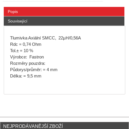
Popis
Související
Tlumivka Axiální SMCC, 22µH/0,56A
Rdc = 0,74 Ohm
Tol.± = 10 %
Výrobce: Fastron
Rozměry pouzdra:
Půdorys/průměr: = 4 mm
Délka: = 9,5 mm
NEJPRODÁVANĚJŠÍ ZBOŽÍ