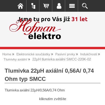
Home
Elektronické součástky
Pasivní prvky
Indukčnosti
22µH tlumivka axiální SMCC-220K-02
Tlumivky axiální
Tlumivka 22µH axiální 0,56A/ 0,74
Ohm typ SMCC
Tlumivka axiální 22µH/0,56A/0,74 Ohm
kliknutím zvětšíte