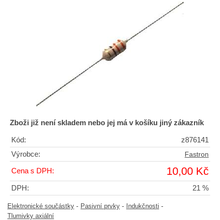
Zboži již není skladem nebo jej má v košíku jiný zákazník
Kód:
z876141
Výrobce:
Fastron
10,00 Kč
Cena s DPH:
DPH:
21 %
-
-
-
Elektronické součástky
Pasivní prvky
Indukčnosti
Tlumivky axiální