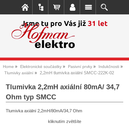
Home
Elektronické součástky
Pasivní prvky
Indukčnosti
2,2mH tlumivka axiální SMCC-222K-02
Tlumivky axiální
Tlumivka 2,2mH axiální 80mA/ 34,7
Ohm typ SMCC
Tlumivka axiální 2,2mH/80mA/34,7 Ohm
kliknutím zvětšíte