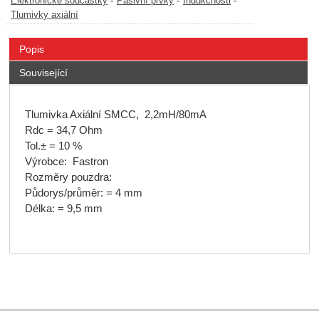
-
-
-
Elektronické součástky
Pasivní prvky
Indukčnosti
Tlumivky axiální
Popis
Související
Tlumivka Axiální SMCC, 2,2mH/80mA
Rdc = 34,7 Ohm
Tol.± = 10 %
Výrobce: Fastron
Rozměry pouzdra:
Půdorys/průměr: = 4 mm
Délka: = 9,5 mm