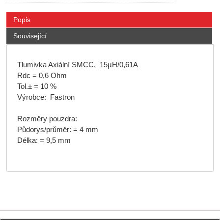
Popis
Související
Tlumivka Axiální SMCC, 15µH/0,61A
Rdc = 0,6 Ohm
Tol.± = 10 %
Výrobce: Fastron
Rozměry pouzdra:
Půdorys/průměr: = 4 mm
Délka: = 9,5 mm