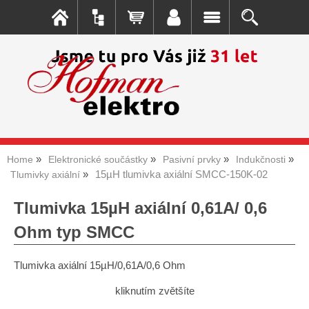
Home
Elektronické součástky
Pasivní prvky
Indukčnosti
15µH tlumivka axiální SMCC-150K-02
Tlumivky axiální
Tlumivka 15µH axiální 0,61A/ 0,6
Ohm typ SMCC
Tlumivka axiální 15µH/0,61A/0,6 Ohm
kliknutím zvětšíte