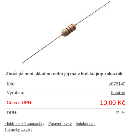
Zboži již není skladem nebo jej má v košíku jiný zákazník
Kód:
z876140
Výrobce:
Fastron
10,00 Kč
Cena s DPH:
DPH:
21 %
-
-
-
Elektronické součástky
Pasivní prvky
Indukčnosti
Tlumivky axiální