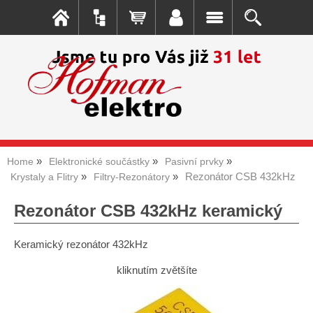
Home
Elektronické součástky
Pasivní prvky
Rezonátor CSB 432kHz
Krystaly a Flitry
Filtry-Rezonátory
Rezonátor CSB 432kHz keramický
Keramický rezonátor 432kHz
kliknutím zvětšíte