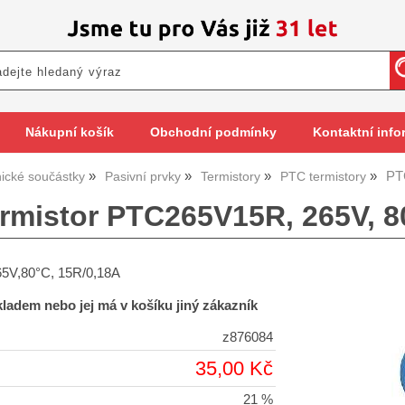
Nákupní košík
Obchodní podmínky
Kontaktní info
PT
nické součástky
Pasivní prvky
Termistory
PTC termistory
rmistor PTC265V15R, 265V, 8
65V,80°C, 15R/0,18A
skladem nebo jej má v košíku jiný zákazník
z876084
35,00 Kč
21 %