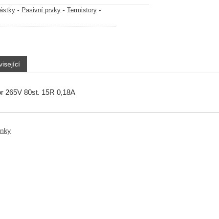
-
-
-
částky
Pasivní prvky
Termistory
isející
r 265V 80st. 15R 0,18A
anky