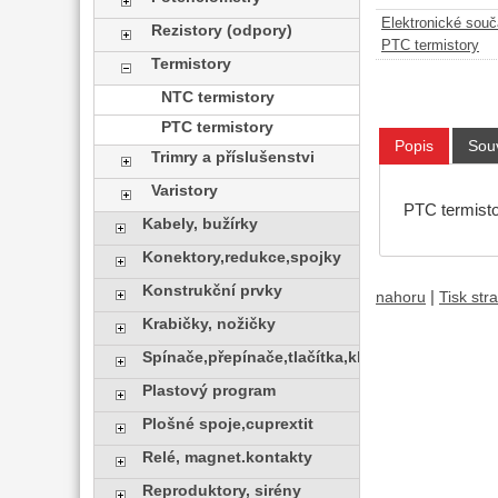
Elektronické sou
Rezistory (odpory)
PTC termistory
Termistory
NTC termistory
PTC termistory
Popis
Souv
Trimry a příslušenstvi
Varistory
PTC termisto
Kabely, bužírky
Konektory,redukce,spojky
Konstrukční prvky
|
nahoru
Tisk str
Krabičky, nožičky
Spínače,přepínače,tlačítka,klávesy
Plastový program
Plošné spoje,cuprextit
Relé, magnet.kontakty
Reproduktory, sirény