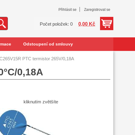
Přihlásit se
Zaregistrovat se
0,00 Kč
Počet položek: 0
rmace
Odstoupení od smlouvy
C265V15R PTC termistor 265V/0,18A
0°C/0,18A
kliknutím zvětšíte