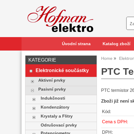
Úvodní strana
Katalog zboží
Home
Elektro
KATEGORIE
PTC Te
Elektronické součástky
Aktivní prvky
Pasivní prvky
PTC termistor 2
Indukčnosti
Zboži již není 
Kondenzátory
Kód:
Krystaly a Flitry
Cena s DPH:
Odrušovací prvky
DPH:
Potenciometry