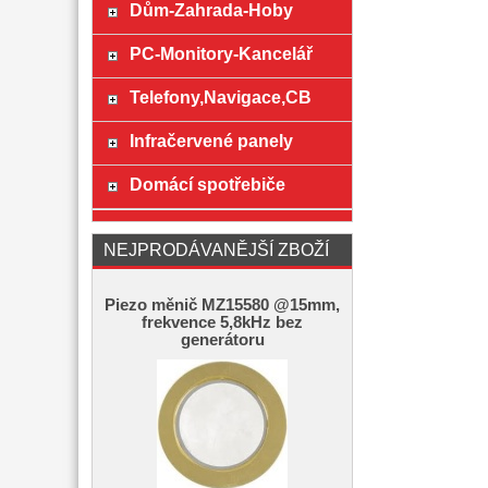
Dům-Zahrada-Hoby
PC-Monitory-Kancelář
Telefony,Navigace,CB
Infračervené panely
Domácí spotřebiče
NEJPRODÁVANĚJŠÍ ZBOŽÍ
Piezo měnič MZ15580 @15mm,
frekvence 5,8kHz bez
generátoru