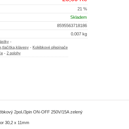
21 %
Skladem
8595563718186
0.007 kg
-
částky
-
,tlačítka,klávesy
Kolébkové přepínače
-
če
2 polohy
lébkový 2pol./3pin ON-OFF 250V/15A zelený
vor 30,2 x 11mm