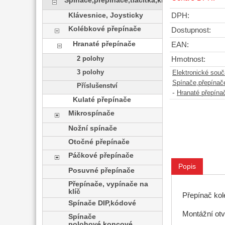
Spínače,přepínače,tlačítka,klávesy
Klávesnice, Joysticky
DPH:
Kolébkové přepínače
Dostupnost:
Hranaté přepínače
EAN:
2 polohy
Hmotnost:
3 polohy
Elektronické sou
Spínače,přepínače
Příslušenství
-
Hranaté přepína
Kulaté přepínače
Mikrospínače
Nožní spínače
Otočné přepínače
Páčkové přepínače
Popis
Posuvné přepínače
Přepínače, vypínače na
klíč
Přepínač ko
Spínače DIP,kódové
Montážní ot
Spínače
polohové,koncové