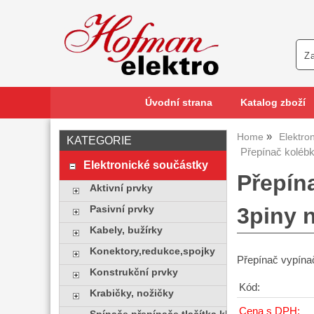
Úvodní strana
Katalog zboží
Home
Elektro
KATEGORIE
Přepínač koléb
Elektronické součástky
Přepín
Aktivní prvky
3piny 
Pasivní prvky
Kabely, bužírky
Konektory,redukce,spojky
Přepínač vypína
Konstrukční prvky
Kód:
Krabičky, nožičky
Cena s DPH: