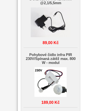
@2,1/5,5mm
89,00 Kč
Pohybové čidlo infra PIR
230V/Spínaná zátěž max. 800
W - modul
189,00 Kč