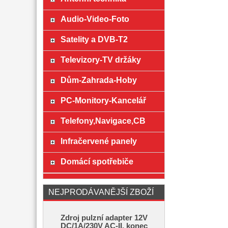
Audio-Video-Foto
Satelity a DVB-T2
Televizory-TV držáky
Dům-Zahrada-Hoby
PC-Monitory-Kancelář
Telefony,Navigace,CB
Infračervené panely
Domácí spotřebiče
NEJPRODÁVANĚJŠÍ ZBOŽÍ
Zdroj pulzní adapter 12V
DC/1A/230V AC-II, konec