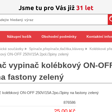
Nákupní košík
Obchodní podmínky
Kontaktní info
nické součástky
Spínače,přepínače,tlačítka,klávesy
Kolébkové př
kový ON-OFF 250V/15A 2pol./3piny zelený
ač vypinač kolébkový ON-OFF
na fastony zelený
č kolébkový ON-OFF 250V/15A 2po./3piny na fastony zelený
876586
25,00 Kč