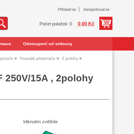
Přihlásit se
Zaregistrovat se
0,00 Kč
Počet položek: 0
rmace
Odstoupení od smlouvy
epínače
Hranaté přepínače
2 polohy
 250V/15A , 2polohy
kliknutím zvětšíte