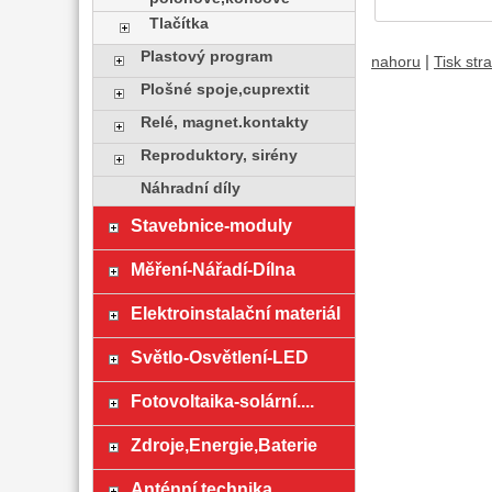
Tlačítka
Plastový program
|
nahoru
Tisk str
Plošné spoje,cuprextit
Relé, magnet.kontakty
Reproduktory, sirény
Náhradní díly
Stavebnice-moduly
Měření-Nářadí-Dílna
Elektroinstalační materiál
Světlo-Osvětlení-LED
Fotovoltaika-solární....
Zdroje,Energie,Baterie
Anténní technika