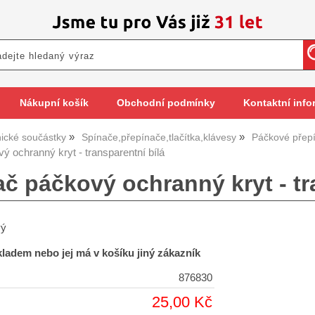
Nákupní košík
Obchodní podmínky
Kontaktní info
nické součástky
Spínače,přepínače,tlačítka,klávesy
Páčkové přep
ý ochranný kryt - transparentní bílá
č páčkový ochranný kryt - tr
vý
skladem nebo jej má v košíku jiný zákazník
876830
25,00 Kč