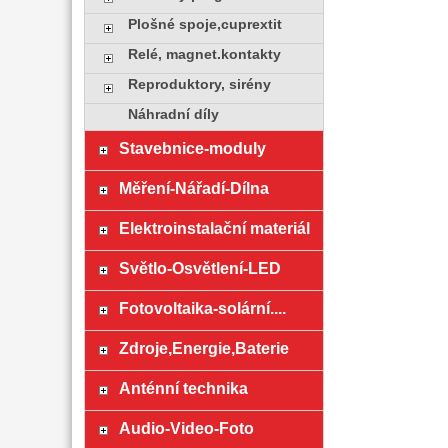
Plošné spoje,cuprextit
Relé, magnet.kontakty
Reproduktory, sirény
Náhradní díly
Stavebnice-moduly
Měření-Nářadí-Dílna
Elektroinstalační materiál
Světlo-Osvětlení-LED
Fotovoltaika-solární....
Zdroje,Energie,Baterie
Anténní technika
Audio-Video-Foto