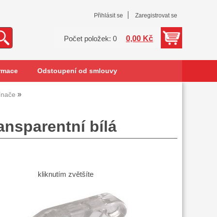
Přihlásit se
Zaregistrovat se
0,00 Kč
Počet položek: 0
rmace
Odstoupení od smlouvy
ínače
ansparentní bílá
kliknutím zvětšíte