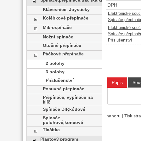
Spínače,přepínače,tlačítka,klávesy
DPH:
Klávesnice, Joysticky
Elektronické sou
Kolébkové přepínače
Spínače,přepínače
Mikrospínače
Elektronické sou
Spínače,přepínače
Nožní spínače
Příslušenství
Otočné přepínače
Páčkové přepínače
2 polohy
3 polohy
Příslušenství
Popis
Souv
Posuvné přepínače
Přepínače, vypínače na
klíč
Spínače DIP,kódové
|
nahoru
Tisk str
Spínače
polohové,koncové
Tlačítka
Plastový program