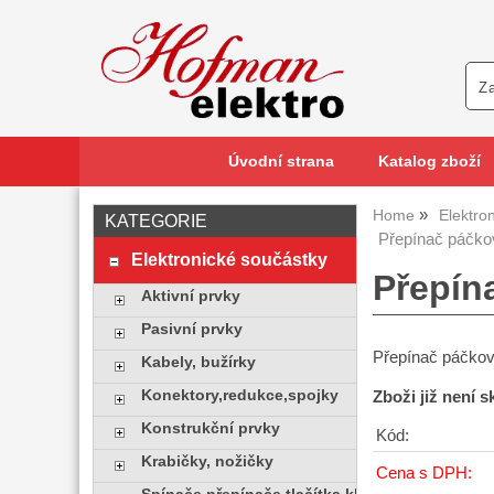
Úvodní strana
Katalog zboží
Home
Elektro
KATEGORIE
Přepínač páčkov
Elektronické součástky
Přepína
Aktivní prvky
Pasivní prvky
Přepínač páčko
Kabely, bužírky
Konektory,redukce,spojky
Zboži již není 
Konstrukční prvky
Kód:
Krabičky, nožičky
Cena s DPH: