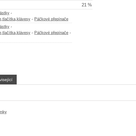
21 %
-
částky
-
,tlačítka,klávesy
Páčkové přepínače
-
částky
-
-
,tlačítka,klávesy
Páčkové přepínače
isející
anky