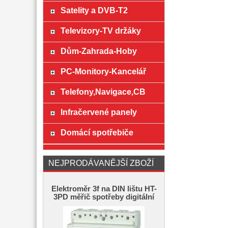
Satelity a DVB-T2
Televizory-TV držáky
Dům-Zahrada-Hoby
PC-Monitory-Kancelář
Telefony,Navigace,CB
Infračervené panely
Domácí spotřebiče
NEJPRODÁVANĚJŠÍ ZBOŽÍ
Elektroměr 3f na DIN lištu HT-
3PD měřič spotřeby digitální