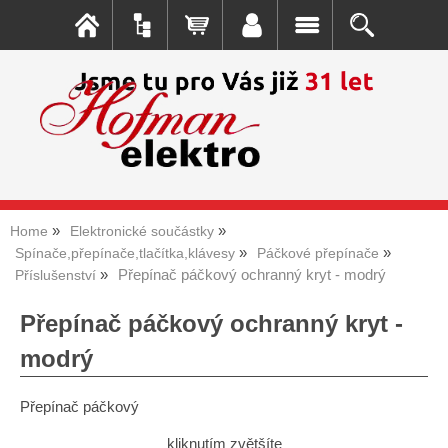
Home
Elektronické součástky
Spínače,přepínače,tlačítka,klávesy
Páčkové přepínače
Přepínač páčkový ochranný kryt - modrý
Příslušenství
Přepínač páčkový ochranný kryt -
modrý
Přepínač páčkový
kliknutím zvětšíte