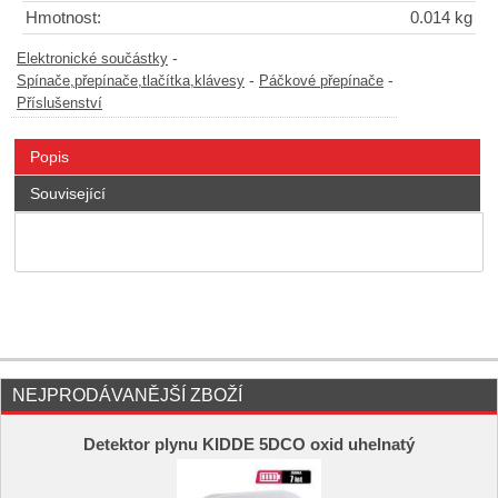
Hmotnost:
0.014 kg
-
Elektronické součástky
-
-
Spínače,přepínače,tlačítka,klávesy
Páčkové přepínače
Příslušenství
Popis
Související
NEJPRODÁVANĚJŠÍ ZBOŽÍ
Detektor plynu KIDDE 5DCO oxid uhelnatý