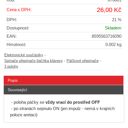
Kód:
876801
26,00 Kč
Cena s DPH:
DPH:
21 %
Dostupnost:
Skladem
EAN:
8595563716090
Hmotnost:
0.002 kg
-
Elektronické součástky
-
-
Spínače,přepínače,tlačítka,klávesy
Páčkové přepínače
3 polohy
Popis
Související
- poloha páčky se
vždy vrací do prostřed OFF
- po stranách sepnuto ON (jen impulz - nemá v krajních
poloze aretaci)