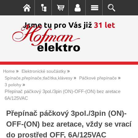
Home
Elektronické součástky
Spínače,přepínače,tlačítka,klávesy
Páčkové přepínače
3 polohy
Přepínač páčkový 3pol./3pin (ON)-OFF-(ON) bez aretace
6A/125VAC
Přepínač páčkový 3pol./3pin (ON)-
OFF-(ON) bez aretace, vždy se vrací
do prostřed OFF, 6A/125VAC