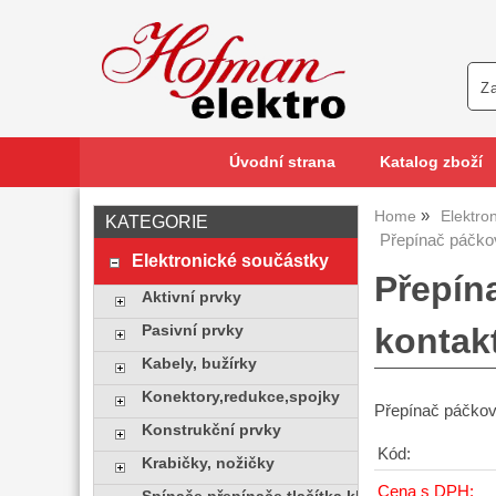
Úvodní strana
Katalog zboží
Home
Elektro
KATEGORIE
Přepínač páčko
Elektronické součástky
Přepín
Aktivní prvky
kontak
Pasivní prvky
Kabely, bužírky
Konektory,redukce,spojky
Přepínač páčkov
Konstrukční prvky
Kód:
Krabičky, nožičky
Cena s DPH: