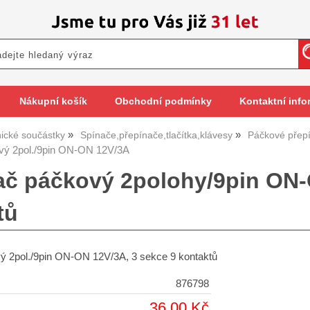
Nákupní košík
Obchodní podmínky
Kontaktní info
nické součástky
Spínače,přepínače,tlačítka,klávesy
Páčkové přep
vý 2pol./9pin ON-ON 12V/3A
ač páčkový 2polohy/9pin ON-
tů
ý 2pol./9pin ON-ON 12V/3A, 3 sekce 9 kontaktů
876798
36,00 Kč