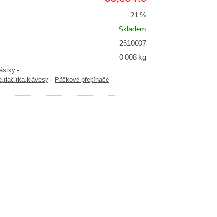
21 %
Skladem
2610007
0.008 kg
-
částky
-
-
,tlačítka,klávesy
Páčkové přepínače