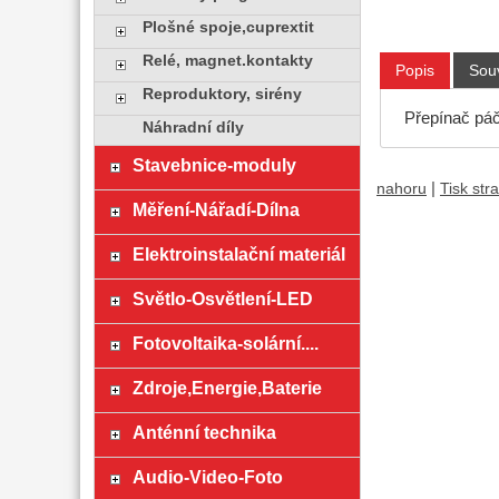
Plošné spoje,cuprextit
Relé, magnet.kontakty
Popis
Souv
Reproduktory, sirény
Přepínač páč
Náhradní díly
Stavebnice-moduly
|
nahoru
Tisk str
Měření-Nářadí-Dílna
Elektroinstalační materiál
Světlo-Osvětlení-LED
Fotovoltaika-solární....
Zdroje,Energie,Baterie
Anténní technika
Audio-Video-Foto