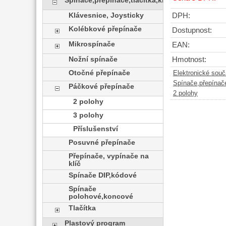
Spínače,přepínače,tlačítka,klávesy
Klávesnice, Joysticky
DPH:
Kolébkové přepínače
Dostupnost:
Mikrospínače
EAN:
Nožní spínače
Hmotnost:
Otočné přepínače
Elektronické sou
Spínače,přepínače
Páčkové přepínače
2 polohy
2 polohy
3 polohy
Příslušenství
Posuvné přepínače
Přepínače, vypínače na
klíč
Spínače DIP,kódové
Spínače
polohové,koncové
Tlačítka
Plastový program