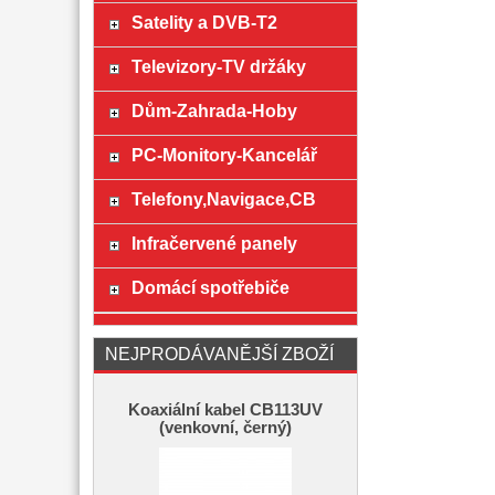
Satelity a DVB-T2
Televizory-TV držáky
Dům-Zahrada-Hoby
PC-Monitory-Kancelář
Telefony,Navigace,CB
Infračervené panely
Domácí spotřebiče
NEJPRODÁVANĚJŠÍ ZBOŽÍ
Koaxiální kabel CB113UV
(venkovní, černý)