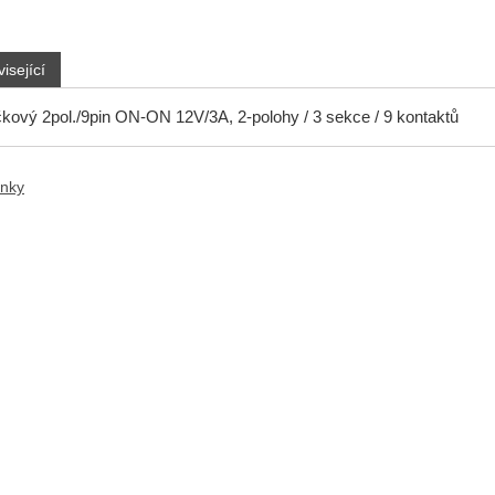
isející
kový 2pol./9pin ON-ON 12V/3A, 2-polohy / 3 sekce / 9 kontaktů
anky