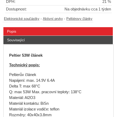
DPH:
21 %
Dostupnost:
Na objednávku cca 1 týden
-
-
Elektronické součástky
Aktivní prvky
Peltiérovy články
Popis
Související
Peltier 53W článek
Technický popis:
Peltierův článek
Napájení: max. 14.9V 6.4A
Delta T: max 68°C
Q: max 53W Max. pracovní teploty: 138°C
Materiál: Al2O3
Materiál kontaktu: BiSn
Materiál izolace vodiče: teflon
Rozměry: 40x40x3.8mm