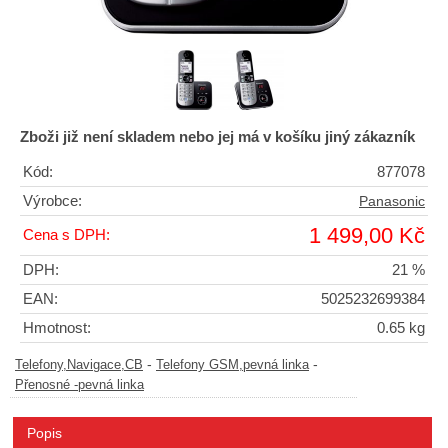
Zboži již není skladem nebo jej má v košíku jiný zákazník
Kód:
877078
Výrobce:
Panasonic
1 499,00 Kč
Cena s DPH:
DPH:
21 %
EAN:
5025232699384
Hmotnost:
0.65 kg
-
-
Telefony,Navigace,CB
Telefony GSM,pevná linka
Přenosné -pevná linka
Popis