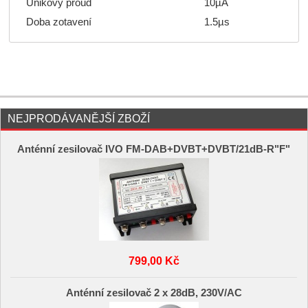
Únikový proud
10µA
Doba zotavení
1.5µs
NEJPRODÁVANĚJŠÍ ZBOŽÍ
Anténní zesilovač IVO FM-DAB+DVBT+DVBT/21dB-R"F"
799,00 Kč
Anténní zesilovač 2 x 28dB, 230V/AC