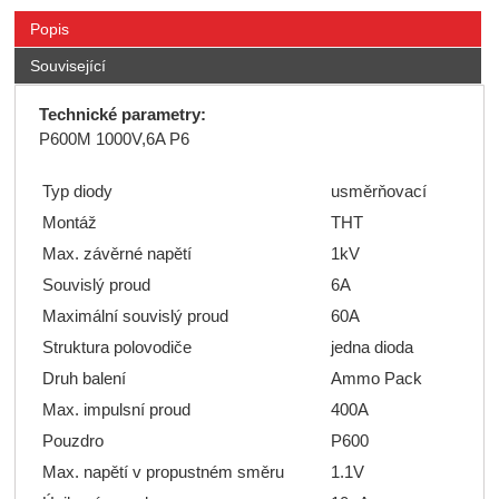
Popis
Související
Technické parametry:
P600M 1000V,6A P6
Typ diody
usměrňovací
Montáž
THT
Max. závěrné napětí
1kV
Souvislý proud
6A
Maximální souvislý proud
60A
Struktura polovodiče
jedna dioda
Druh balení
Ammo Pack
Max. impulsní proud
400A
Pouzdro
P600
Max. napětí v propustném směru
1.1V