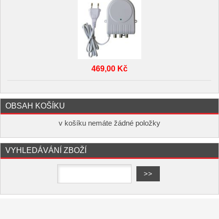
469,00 Kč
OBSAH KOŠÍKU
v košíku nemáte žádné položky
VYHLEDÁVÁNÍ ZBOŽÍ
Copyright ©
,
provozováno na
www.elektro-hofman.cz
systému
a
Shop5.cz
tvorba e-shopu
pronájem e-shopu