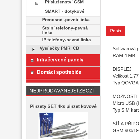
Příslušenství GSM
SMART - dotykové
Přenosné -pevná linka
Stolní telefony-pevná
Popis
linka
IP telefony-pevná linka
Vysílačky PMR, CB
Softwarová p
RAM 4 MB
Infračervené panely
DISPLEJ
Domácí spotřebiče
Velikost 1,77
Typ QQVGA
NEJPRODÁVANĚJŠÍ ZBOŽÍ
MOŽNOSTI 
Micro USB (
Pinzety SET 4ks pinzet kovové
Typ SIM kart
SÍŤ A PŘIP
GSM 900/18