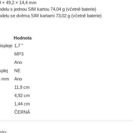
 × 49,2 × 14,4 mm
elu s jednou SIM kartou 74,04 g (včetně baterie)
elu se dvěma SIM kartami 73,02 g (včetně baterie)
Hodnota
ispleje
1,7 "
MP3
Ano
plej
NE
,5 mm
Ano
11,9 cm
4,92 cm
1,44 cm
ČERNÁ
anky