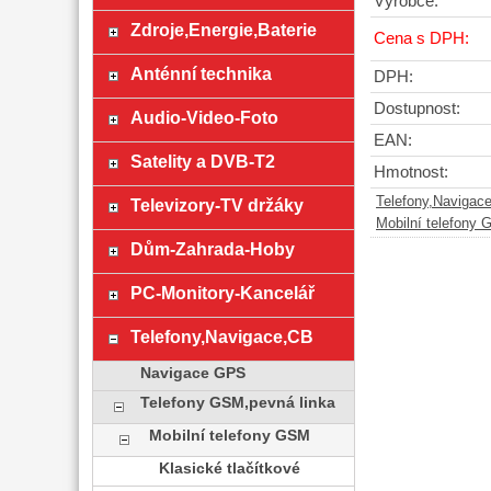
Výrobce:
Zdroje,Energie,Baterie
Cena s DPH:
Anténní technika
DPH:
Dostupnost:
Audio-Video-Foto
EAN:
Satelity a DVB-T2
Hmotnost:
Telefony,Navigac
Televizory-TV držáky
Mobilní telefony
Dům-Zahrada-Hoby
PC-Monitory-Kancelář
Telefony,Navigace,CB
Navigace GPS
Telefony GSM,pevná linka
Mobilní telefony GSM
Klasické tlačítkové