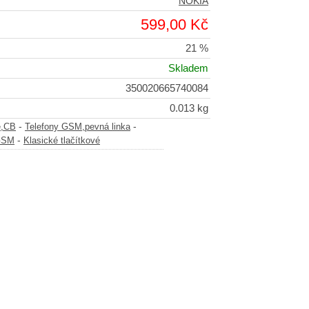
NOKIA
599,00 Kč
21 %
Skladem
350020665740084
0.013 kg
-
-
e,CB
Telefony GSM,pevná linka
-
 GSM
Klasické tlačítkové