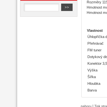
Rozměry 119
Hmotnost mod
Hmotnost mod
Vlastnost
Úhlopříčka d
Přehrávač
FM tuner
Dotykový dis
Konektor 3
Výška
Šířka
Hloubka
Barva
|
nahoru
Tisk str