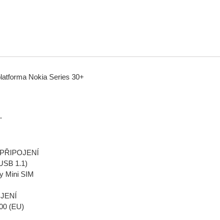
latforma Nokia Series 30+
"
PŘIPOJENÍ
USB 1.1)
y Mini SIM
OJENÍ
00 (EU)