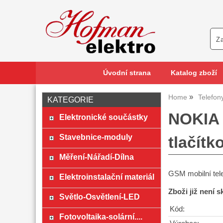
Úvodní strana
Katalog zboží
Home
Telefon
KATEGORIE
NOKIA 
Elektronické součástky
Stavebnice-moduly
tlačítk
Měření-Nářadí-Dílna
GSM mobilní tel
Elektroinstalační materiál
Zboži již není 
Světlo-Osvětlení-LED
Kód:
Fotovoltaika-solární....