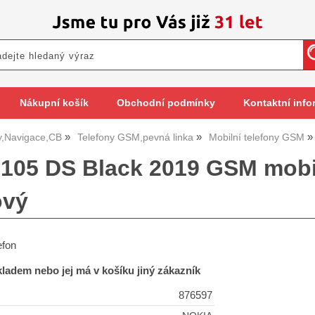
Nákupní košík
Obchodní podmínky
Kontaktní info
y,Navigace,CB
Telefony GSM,pevná linka
Mobilní telefony GSM
105 DS Black 2019 GSM mobiln
ový
efon
skladem nebo jej má v košíku jiný zákazník
876597