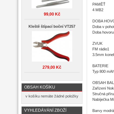
PAMĚŤ
4 MB2
99,00 Kč
DOBA HOV
Kleště štípací boční VT257
Doba v pohot
Doba hovoru 
ZVUK
FM rádio1
3.5mm konek
BATERIE
279,00 Kč
Typ 800 mAh
OBSAH BAL
OBSAH KOŠÍKU
Zařízení Nok
Stručná přír
v košíku nemáte žádné položky
Nabíječka M
VYHLEDÁVÁNÍ ZBOŽÍ
Barvy modrá,