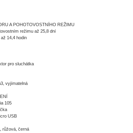
ORU A POHOTOVOSTNÍHO REŽIMU
ovostním režimu až 25,8 dní
až 14,4 hodin
tor pro sluchátka
3, vyjímatelná
ENÍ
ia 105
učka
icro USB
 růžová, černá