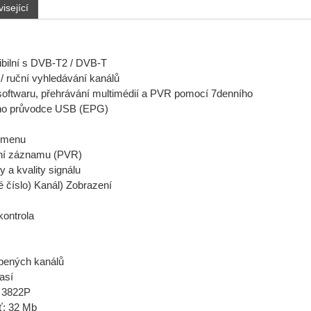
isející
bilní s DVB-T2 / DVB-T
/ ruční vyhledávání kanálů
softwaru, přehrávání multimédií a PVR pomocí 7denního
ho průvodce USB (EPG)
 menu
ní záznamu (PVR)
y a kvality signálu
 číslo) Kanál) Zobrazení
ontrola
bených kanálů
así
i 3822P
ť: 32 Mb