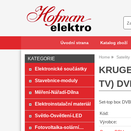
Úvodní strana
Katalog zboží
Home
Satelit
KATEGORIE
KRUGER
Elektronické součástky
Stavebnice-moduly
TV) DV
Měření-Nářadí-Dílna
Set-top box DVB
Elektroinstalační materiál
Kód:
Světlo-Osvětlení-LED
Výrobce:
Fotovoltaika-solární....