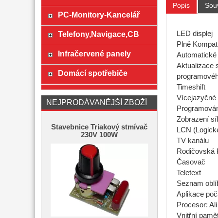
Popis
Souv
PC-Monitory-Kancelář
Telefony,Navigace,CB
LED displej
Plně Kompati
Infračervené panely
Automatické 
Aktualizace 
Domácí spotřebiče
programové
Timeshift
Vícejazyčné
NEJPRODÁVANĚJŠÍ ZBOŽÍ
Programová
Zobrazení síl
Stavebnice Triakový stmívač
LCN (Logické
230V 100W
TV kanálu
Rodičovská k
Časovač
Teletext
Seznam oblí
Aplikace poč
Procesor: Al
Vnitřní pamě