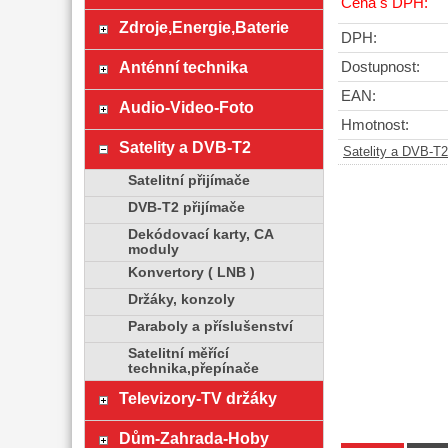
Cena s DPH:
Zdroje,Energie,Baterie
DPH:
Anténní technika
Dostupnost:
EAN:
Audio-Video-Foto
Hmotnost:
Satelity a DVB-T2
Satelity a DVB-T2
Satelitní přijímače
DVB-T2 přijímače
Dekódovací karty, CA
moduly
Konvertory ( LNB )
Držáky, konzoly
Paraboly a příslušenství
Satelitní měřící
technika,přepínače
Televizory-TV držáky
Dům-Zahrada-Hoby