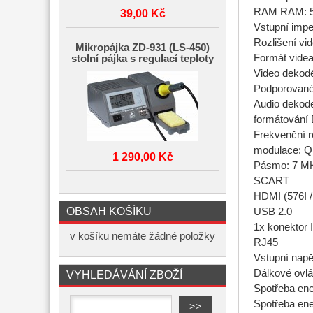
RAM RAM: 
39,00 Kč
Vstupní imp
Rozlišení vi
Mikropájka ZD-931 (LS-450)
Formát videa:
stolní pájka s regulací teploty
Video dekod
Podporované
Audio dekodé
formátování 
Frekvenční 
modulace: 
1 290,00 Kč
Pásmo: 7 M
SCART
HDMI (576I / 
OBSAH KOŠÍKU
USB 2.0
1x konektor 
v košíku nemáte žádné položky
RJ45
Vstupní napě
Dálkové ovlá
VYHLEDÁVÁNÍ ZBOŽÍ
Spotřeba ene
Spotřeba ene