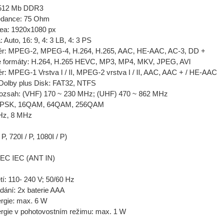
512 Mb DDR3
edance: 75 Ohm
dea: 1920x1080 px
 Auto, 16: 9, 4: 3 LB, 4: 3 PS
ér: MPEG-2, MPEG-4, H.264, H.265, AAC, HE-AAC, AC-3, DD +
 formáty: H.264, H.265 HEVC, MP3, MP4, MKV, JPEG, AVI
r: MPEG-1 Vrstva I / II, MPEG-2 vrstva I / II, AAC, AAC + / HE-AAC
Dolby plus Disk: FAT32, NTFS
rozsah: (VHF) 170 ~ 230 MHz; (UHF) 470 ~ 862 MHz
QPSK, 16QAM, 64QAM, 256QAM
Hz, 8 MHz
P, 720I / P, 1080I / P)
IEC IEC (ANT IN)
tí: 110- 240 V; 50/60 Hz
dání: 2x baterie AAA
rgie: max. 6 W
rgie v pohotovostním režimu: max. 1 W