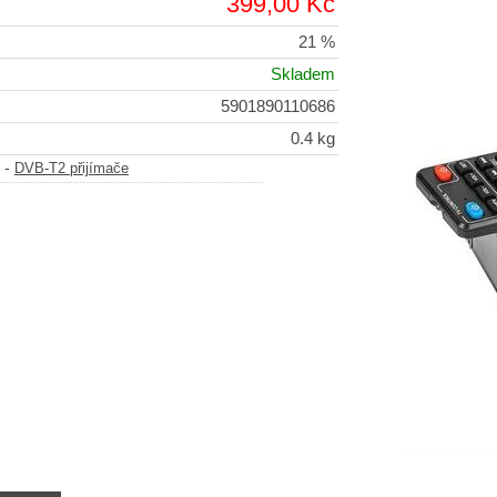
399,00 Kč
21 %
Skladem
5901890110686
0.4 kg
-
DVB-T2 přijímače