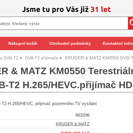
Nákupní košík
Obchodní podmínky
Kontaktní info
KRUGER & MATZ KM0550 DVB-T2 p
y a DVB-T2
DVB-T2 přijímače
 & MATZ KM0550 Terestriální
B-T2 H.265/HEVC.přijímač HD
-T2 H.265/HEVC, přijímač pozemního TV vysílání
883396
KRUGER & MATZ