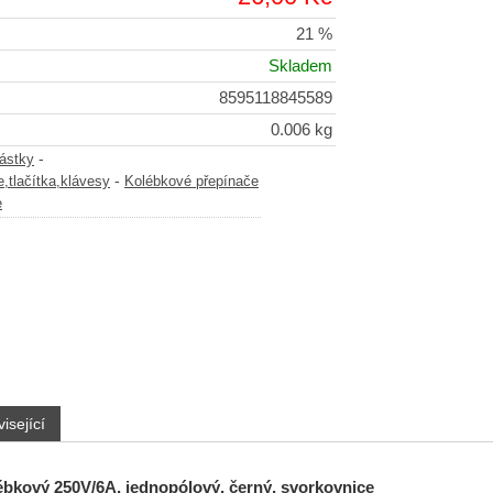
21 %
Skladem
8595118845589
0.006 kg
-
částky
-
,tlačítka,klávesy
Kolébkové přepínače
e
isející
ébkový 250V/6A, jednopólový, černý, svorkovnice