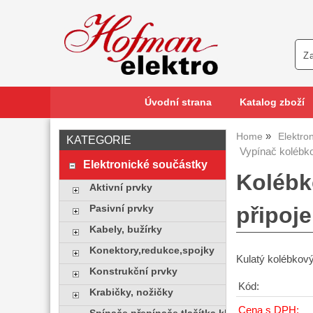
Úvodní strana
Katalog zboží
Home
Elektro
KATEGORIE
Vypínač kolébk
Elektronické součástky
Kolébk
Aktivní prvky
připoje
Pasivní prvky
Kabely, bužírky
Konektory,redukce,spojky
Kulatý kolébkov
Konstrukční prvky
Kód:
Krabičky, nožičky
Cena s DPH: