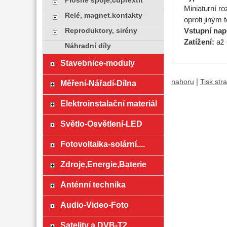
Plošné spoje,cuprextit
Miniaturní r
Relé, magnet.kontakty
oproti jiným 
Reproduktory, sirény
Vstupní napě
Zatížení:
až 
Náhradní díly
Stavebnice-moduly
|
nahoru
Tisk str
Měření-Nářadí-Dílna
Elektroinstalační materiál
Světlo-Osvětlení-LED
Fotovoltaika-solární....
Zdroje,Energie,Baterie
Anténní technika
Audio-Video-Foto
Satelity a DVB-T2