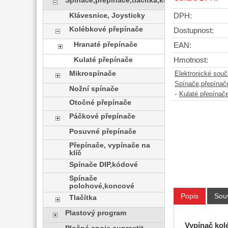
Spínače,přepínače,tlačítka,klávesy
Klávesnice, Joysticky
DPH:
Kolébkové přepínače
Dostupnost:
Hranaté přepínače
EAN:
Kulaté přepínače
Hmotnost:
Mikrospínače
Elektronické sou
Spínače,přepínače
Nožní spínače
-
Kulaté přepínač
Otočné přepínače
Páčkové přepínače
Posuvné přepínače
Přepínače, vypínače na
klíč
Spínače DIP,kódové
Spínače
polohové,koncové
Popis
Souv
Tlačítka
Plastový program
Vypínač kol