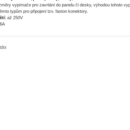
ozměry vypímače pro zavrtání do panelu či desky, výhodou tohoto vy
těmto typům pro připojení tzv. faston konektory.
tí:
až 250V
6A
anky