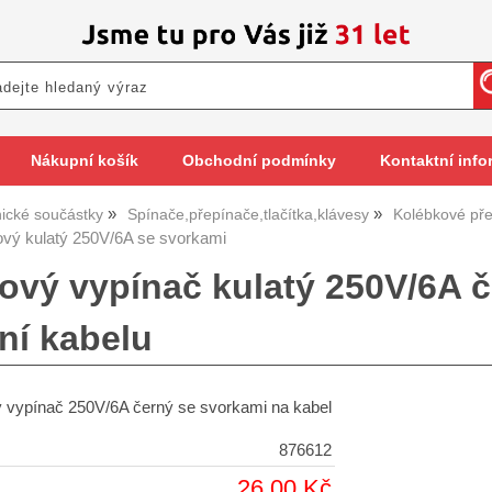
Nákupní košík
Obchodní podmínky
Kontaktní info
nické součástky
Spínače,přepínače,tlačítka,klávesy
Kolébkové př
ový kulatý 250V/6A se svorkami
ový vypínač kulatý 250V/6A č
ní kabelu
ý vypínač 250V/6A černý se svorkami na kabel
876612
26,00 Kč