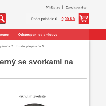
Přihlásit se
Zaregistrovat se
0,00 Kč
Počet položek: 0
rmace
Odstoupení od smlouvy
epínače
Kulaté přepínače
erný se svorkami na
kliknutím zvětšíte