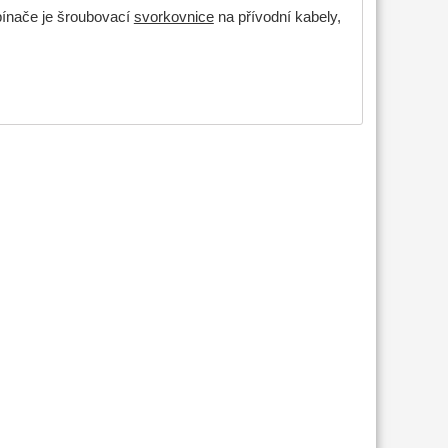
pínače je šroubovací
svorkovnice
na přívodní kabely,