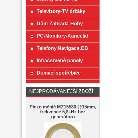
Televizory-TV držáky
Dům-Zahrada-Hoby
PC-Monitory-Kancelář
Telefony,Navigace,CB
Infračervené panely
Domácí spotřebiče
NEJPRODÁVANĚJŠÍ ZBOŽÍ
Piezo měnič MZ15580 @15mm,
frekvence 5,8kHz bez
generátoru