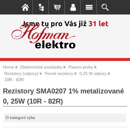
Home
Elektronické součástky
Pasivní prvky
Rezistory (odpory)
Pevné rezistory
0,25 W odpory
10R - 82R
Rezistory SMA0207 1% metalizované
0, 25W (10R - 82R)
O kategorii výše