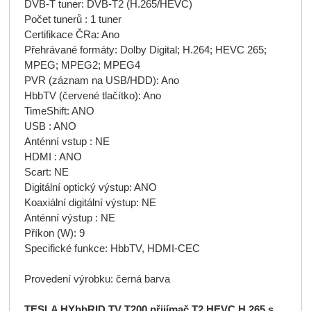
DVB-T tuner: DVB-T2 (H.265/HEVC)
Počet tunerů : 1 tuner
Certifikace ČRa: Ano
Přehrávané formáty: Dolby Digital; H.264; HEVC 265;
MPEG; MPEG2; MPEG4
PVR (záznam na USB/HDD): Ano
HbbTV (červené tlačítko): Ano
TimeShift: ANO
USB : ANO
Anténní vstup : NE
HDMI : ANO
Scart: NE
Digitální optický výstup: ANO
Koaxiální digitální výstup: NE
Anténní výstup : NE
Příkon (W): 9
Specifické funkce: HbbTV, HDMI-CEC
Provedení výrobku: černá barva
TESLA HYbbRID TV T200 přijímač T2 HEVC H.265 s