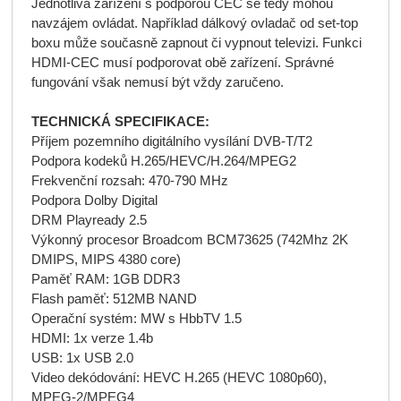
Jednotlivá zařízení s podporou CEC se tedy mohou
navzájem ovládat. Například dálkový ovladač od set-top
boxu může současně zapnout či vypnout televizi. Funkci
HDMI-CEC musí podporovat obě zařízení. Správné
fungování však nemusí být vždy zaručeno.
TECHNICKÁ SPECIFIKACE:
Příjem pozemního digitálního vysílání DVB-T/T2
Podpora kodeků H.265/HEVC/H.264/MPEG2
Frekvenční rozsah: 470-790 MHz
Podpora Dolby Digital
DRM Playready 2.5
Výkonný procesor Broadcom BCM73625 (742Mhz 2K
DMIPS, MIPS 4380 core)
Paměť RAM: 1GB DDR3
Flash paměť: 512MB NAND
Operační systém: MW s HbbTV 1.5
HDMI: 1x verze 1.4b
USB: 1x USB 2.0
Video dekódování: HEVC H.265 (HEVC 1080p60),
MPEG-2/MPEG4