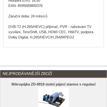
Hloubka (cm): 16.50
EAN: 8595689800376
Záruční doba: 24 měsíců
DVB-T2 (H.265/HEVC) přijímač, PVR - nahrávání TV
vysílání, TimeShift, USB, HDMI CEC, HbbTV, podpora
Dolby Digital, H.265/HEVC/H.264/MPEG2
NEJPRODÁVANĚJŠÍ ZBOŽÍ
Mikropájka ZD-8919 stolní pájecí stanice s regulací