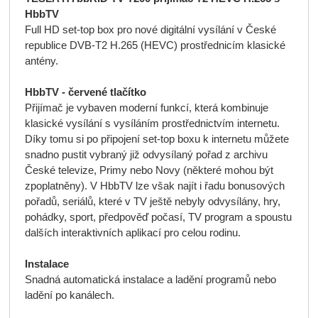
HbbTV
Full HD set-top box pro nové digitální vysílání v České
republice DVB-T2 H.265 (HEVC) prostřednicím klasické
antény.
HbbTV - červené tlačítko
Přijímač je vybaven moderní funkcí, která kombinuje
klasické vysílání s vysíláním prostřednictvím internetu.
Díky tomu si po připojení set-top boxu k internetu můžete
snadno pustit vybraný již odvysílaný pořad z archivu
České televize, Primy nebo Novy (některé mohou být
zpoplatněny). V HbbTV lze však najít i řadu bonusových
pořadů, seriálů, které v TV ještě nebyly odvysílány, hry,
pohádky, sport, předpověď počasí, TV program a spoustu
dalších interaktivních aplikací pro celou rodinu.
Instalace
Snadná automatická instalace a ladění programů nebo
ladění po kanálech.