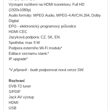
Výstupní rozlišení na HDMI konektoru: Full HD
(1920x1080p)
Audio formáty: MPEG Audio, MPEG-4 AVC/H.264, Dolby
Digital
EPG - elektronický programový průvodce
HDMI CEC
Jazyková podpora: CZ, SK, EN
Spotřeba: max 9 W
Podpora externího Wi-Fi modulu*
Editace seznamu stanic*
IP upgrade*
*V přípravě - bude podporovat nová verze SW.
Rozhraní
DVB-T2 tuner
S/PDIF
Jack AV výstup
HDMI
USB