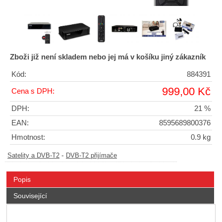
Zboži již není skladem nebo jej má v košíku jiný zákazník
Kód:
884391
999,00 Kč
Cena s DPH:
DPH:
21 %
EAN:
8595689800376
Hmotnost:
0.9 kg
-
Satelity a DVB-T2
DVB-T2 přijímače
Popis
Související