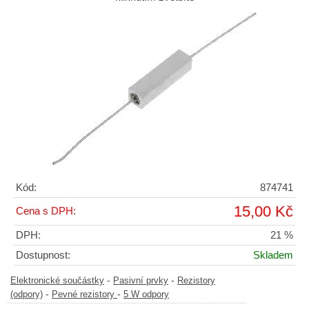
Kód:
874741
15,00 Kč
Cena s DPH:
DPH:
21 %
Dostupnost:
Skladem
-
-
Elektronické součástky
Pasivní prvky
Rezistory
-
-
(odpory)
Pevné rezistory
5 W odpory