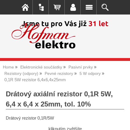
Home
Elektronické součástky
Pasivní prvky
Rezistory (odpory)
Pevné rezistory
5 W odpory
0,1R 5W rezistor 6,4x6,4x25mm
Drátový axiální rezistor 0,1R 5W,
6,4 x 6,4 x 25mm, tol. 10%
Drátový rezistor 0,1R/5W
kliknutím zvětšíte