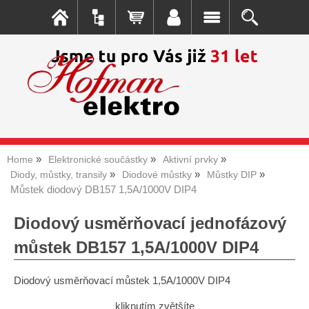
Home
Elektronické součástky
Aktivní prvky
Diody, můstky, transily
Diodové můstky
Můstky DIP
Můstek diodový DB157 1,5A/1000V DIP4
Diodový usměrňovací jednofázový
můstek DB157 1,5A/1000V DIP4
Diodový usměrňovací můstek 1,5A/1000V DIP4
kliknutím zvětšíte