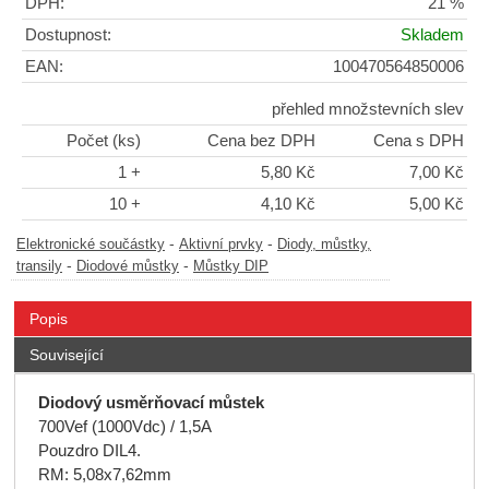
DPH:
21 %
Dostupnost:
Skladem
EAN:
100470564850006
přehled množstevních slev
Počet (ks)
Cena bez DPH
Cena s DPH
1 +
5,80 Kč
7,00 Kč
10 +
4,10 Kč
5,00 Kč
-
-
Elektronické součástky
Aktivní prvky
Diody, můstky,
-
-
transily
Diodové můstky
Můstky DIP
Popis
Související
Diodový usměrňovací můstek
700Vef (1000Vdc) / 1,5A
Pouzdro DIL4.
RM: 5,08x7,62mm