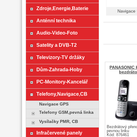
Zdroje,Energie,Baterie
Navigace
Anténní technika
Audio-Video-Foto
Satelity a DVB-T2
Televizory-TV držáky
PANASONIC 
Dům-Zahrada-Hoby
bezdráto
PC-Monitory-Kancelář
Telefony,Navigace,CB
Navigace GPS
Telefony GSM,pevná linka
Vysílačky PMR, CB
Bezdrátový přeno
pevnou linku
Infračervené panely
Kód: 876461