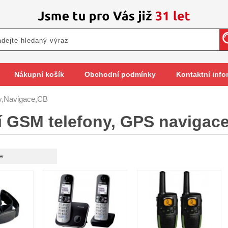
Nákupní košík
Obchodní podmínky
Kontaktní info
ny,Navigace,CB
í GSM telefony, GPS navigace
e