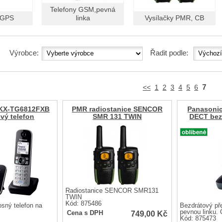
Telefony GSM,pevná
 GPS
linka
Vysílačky PMR, CB
Výrobce:
Řadit podle:
7
<<
1
2
3
4
5
6
KX-TG6812FXB
PMR radiostanice SENCOR
Panasoni
vý telefon
SMR 131 TWIN
DECT bez
Radiostanice SENCOR SMR131
TWIN
Kód: 875486
sný telefon na
Bezdrátový př
pevnou linku
749,00
Kč
Cena s DPH
Kód: 875473