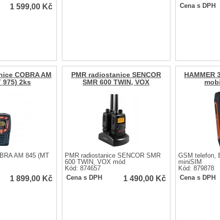
1 599,00
Kč
Cena s DPH
anice COBRA AM
PMR radiostanice SENCOR
HAMMER 
 975) 2ks
SMR 600 TWIN, VOX
mobi
OBRA AM 845 (MT
PMR radiostanice SENCOR SMR
GSM telefon, B
600 TWIN, VOX mód
miniSIM
Kód: 874657
Kód: 879878
1 899,00
Kč
1 490,00
Kč
Cena s DPH
Cena s DPH