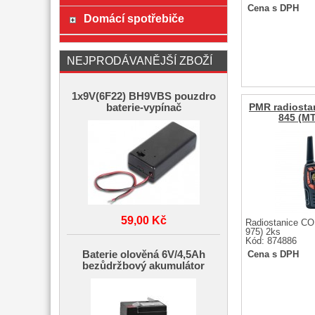
Cena s DPH
Domácí spotřebiče
NEJPRODÁVANĚJŠÍ ZBOŽÍ
1x9V(6F22) BH9VBS pouzdro
PMR radiost
baterie-vypínač
845 (MT
59,00 Kč
Radiostanice C
975) 2ks
Kód: 874886
Baterie olověná 6V/4,5Ah
Cena s DPH
bezůdržbový akumulátor