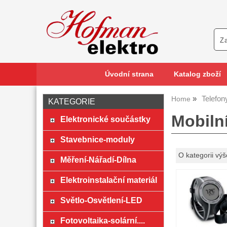
Úvodní strana
Katalog zboží
Telefo
Home
KATEGORIE
Mobiln
Elektronické součástky
Stavebnice-moduly
O kategorii výš
Měření-Nářadí-Dílna
Elektroinstalační materiál
Světlo-Osvětlení-LED
Fotovoltaika-solární....