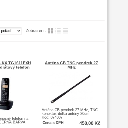
Zobrazení:
c KX TG1611FXH
Anténa CB TNC pendrek 27
drátový telefon
MHz
Anténa CB pendrek 27 MHz, TNC
konektor, délka antény 20cm
Kód: 874887
enosný telefon na
. ČERNÁ BARVA
450,00
Kč
Cena s DPH