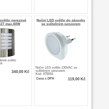
světlo nerezové
Noční LED světlo do zásuvky
E27 max.60W
se světelným senzorem
ěnné světlo
44
Noční LED světlo 230VAC se
světelným senzorem.
340,00
Kč
Kód: 879055
119,00
Kč
Cena s DPH