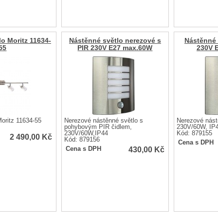
lo Moritz 11634-
Nástěnné světlo nerezové s
Nástěnné 
55
PIR 230V E27 max.60W
230V 
Moritz 11634-55
Nerezové nástěnné světlo s
Nerezové nást
pohybovým PIR čidlem,
230V/60W, IP
230V/60W,IP44
Kód: 879155
2 490,00
Kč
Kód: 879156
Cena s DPH
430,00
Kč
Cena s DPH