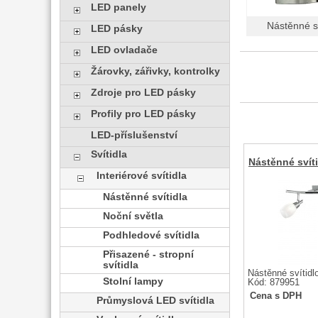
LED panely
Nástěnné sv
LED pásky
LED ovladače
Žárovky, zářivky, kontrolky
Zdroje pro LED pásky
Profily pro LED pásky
LED-příslušenství
Svítidla
Nástěnné svít
Interiérové svítidla
Nástěnné svítidla
Noční světla
Podhledové svítidla
Přisazené - stropní
svítidla
Nástěnné svítid
Stolní lampy
Kód: 879951
Cena s DPH
Průmyslová LED svítidla