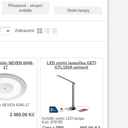
Přisazené - stropní
svítidla
Stolní lampy
Zobrazení:
tidlo NEVEN 6046-
LED stolní lampička GETI
17
GTL103A antracit
dlo NEVEN 6046-17
2 460,00
Kč
Svítidlo stolní LED lampa
Kód: 879785
Cena s DPH