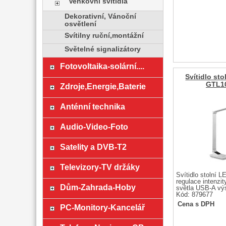
Venkovní svítidla
Dekorativní, Vánoční
osvětlení
Svítilny ruční,montážní
Světelné signalizátory
Fotovoltaika-solární....
Svítidlo st
GTL1
Zdroje,Energie,Baterie
Anténní technika
Audio-Video-Foto
Satelity a DVB-T2
Televizory-TV držáky
Svítidlo stolní 
regulace intenzit
Dům-Zahrada-Hoby
světla USB-A vý
Kód: 879677
Cena s DPH
PC-Monitory-Kancelář