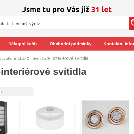
Nákupní košík
Obchodní podmínky
Kontaktní info
Interiérové svítidla
Osvětlení-LED
Svítidla
-interiérové svítidla
e