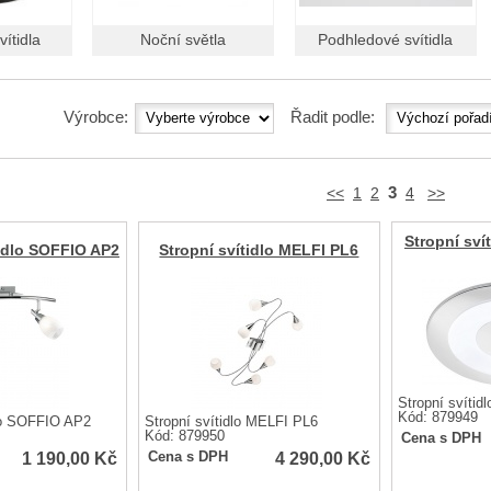
ítidla
Noční světla
Podhledové svítidla
Výrobce:
Řadit podle:
3
<<
1
2
4
>>
Stropní sví
idlo SOFFIO AP2
Stropní svítidlo MELFI PL6
Stropní svíti
Kód: 879949
lo SOFFIO AP2
Stropní svítidlo MELFI PL6
Kód: 879950
Cena s DPH
1 190,00
Kč
4 290,00
Kč
Cena s DPH