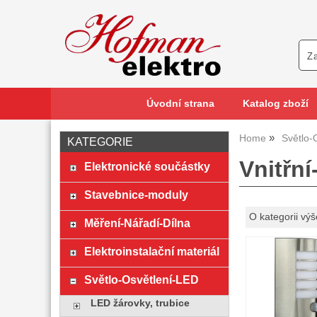
Úvodní strana
Katalog zboží
Home
Světlo-
KATEGORIE
Vnitřní
Elektronické součástky
Stavebnice-moduly
O kategorii výš
Měření-Nářadí-Dílna
Elektroinstalační materiál
Světlo-Osvětlení-LED
LED žárovky, trubice