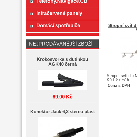
Telefony,Navigace,CB
Infračervené panely
Domácí spotřebiče
Stropní svítid
NEJPRODÁVANĚJŠÍ ZBOŽÍ
Krokosvorka s dutinkou
AGK40 černá
Stropní svítidlo 
Kód: 879515
Cena s DPH
69,00 Kč
Konektor Jack 6,3 stereo plast