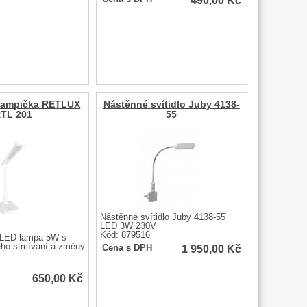
490,00
Kč
 lampička RETLUX
Nástěnné svítidlo Juby 4138-
TL 201
55
Nástěnné svítidlo Juby 4138-55
LED 3W 230V
Kód: 879516
í LED lampa 5W s
ého stmívání a změny
1 950,00
Kč
Cena s DPH
650,00
Kč