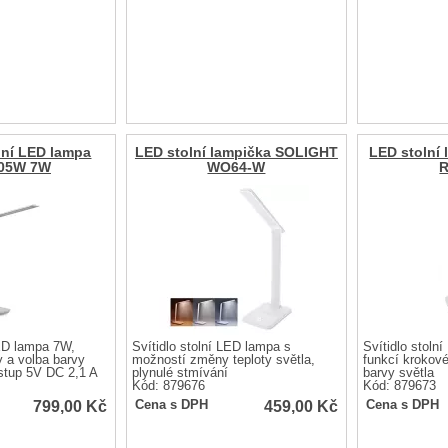
olní LED lampa
LED stolní lampička SOLIGHT
LED stolní
05W 7W
WO64-W
R
LED lampa 7W,
Svítidlo stolní LED lampa s
Svítidlo stoln
y a volba barvy
možností změny teploty světla,
funkcí krokov
stup 5V DC 2,1 A
plynulé stmívání
barvy světla
Kód: 879676
Kód: 879673
799,00
Kč
459,00
Kč
Cena s DPH
Cena s DPH